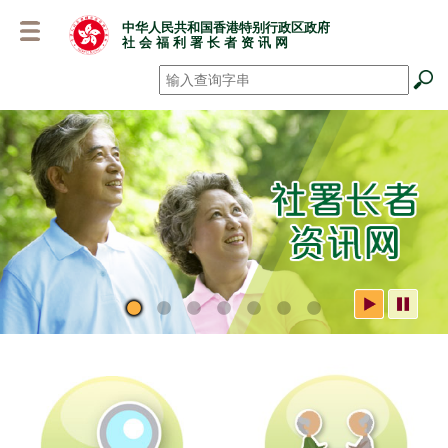
跳
中华人民共和国香港特别行政区政府
至
社 会 福 利 署 长 者 资 讯 网
主
要
搜寻
*
内
容
社署长者资讯网