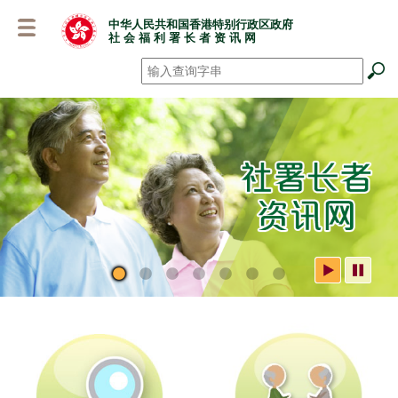
跳
中华人民共和国香港特别行政区政府
至
社 会 福 利 署 长 者 资 讯 网
主
要
搜寻
*
内
容
社署长者资讯网