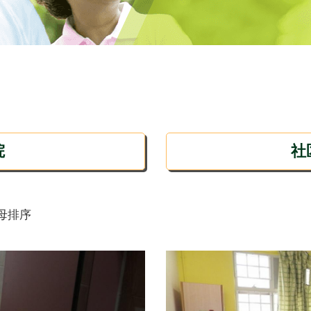
院
社
母排序