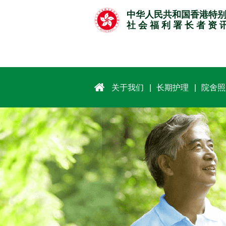
跳
中华人民共和国香港特
至
社 会 福 利 署 长 者 资 
主
要
内
容
关于我们
长期护理
院舍照