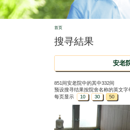
首页
Breadcrumb
搜寻結果
安老
851间安老院中的其中332间
预设搜寻结果按院舍名称的英文字
每页显示
10
30
50