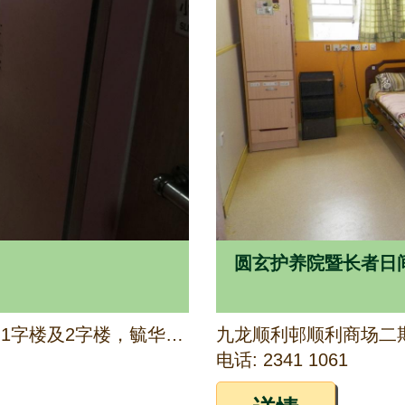
圆玄护养院暨长者日间
九龙毓华里57号万年戏院大厦1字楼及2字楼，毓华里51号及毓华街70号地下部份
九龙顺利邨顺利商场二
电话: 2341 1061