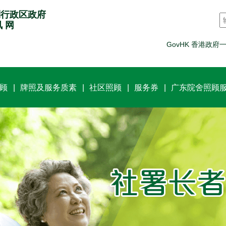
别行政区政府
讯 网
GovHK 香港政府
顾
牌照及服务质素
社区照顾
服务券
广东院舍照顾