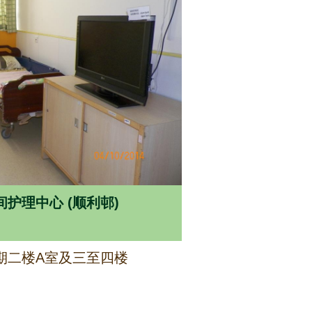
护理中心 (顺利邨)
期二楼A室及三至四楼