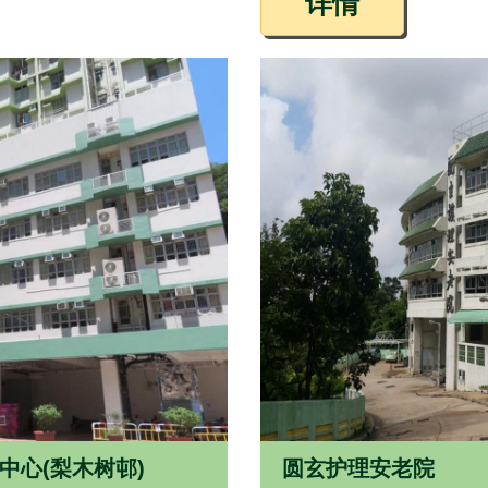
详情
中心(梨木树邨)
圆玄护理安老院