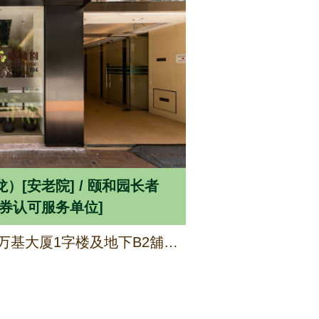
[安老院] / 颐和园长者
区券认可服务单位]
九龙窝打老道86-86E号万基大厦1字楼及地下B2舖（部分）