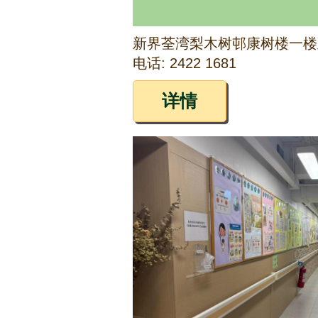
新界荃湾梨木树邨康树楼一楼
电话: 2422 1681
详情