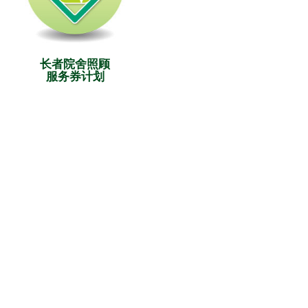
长者院舍照顾
服务券计划