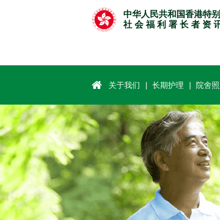
跳
中华人民共和国香港特
至
社 会 福 利 署 长 者 资 
主
要
内
容
关于我们
长期护理
院舍照