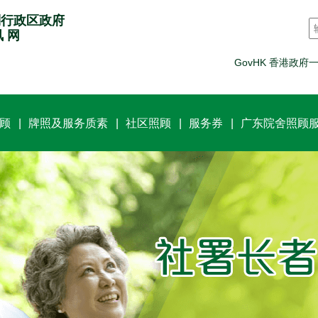
别行政区政府
讯 网
GovHK 香港政府
顾
牌照及服务质素
社区照顾
服务券
广东院舍照顾