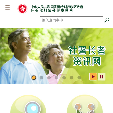
跳
中华人民共和国香港特别行政区政府
至
社 会 福 利 署 长 者 资 讯 网
主
要
搜寻
*
内
容
社署长者资讯网