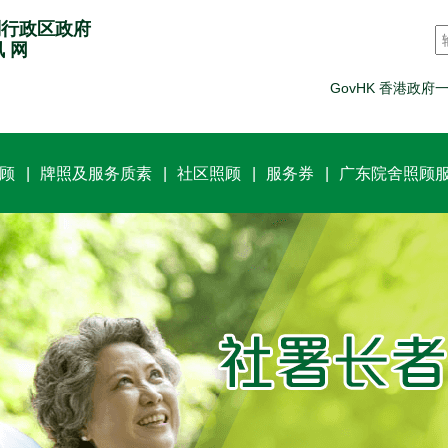
别行政区政府
讯 网
GovHK 香港政府
顾
牌照及服务质素
社区照顾
服务券
广东院舍照顾