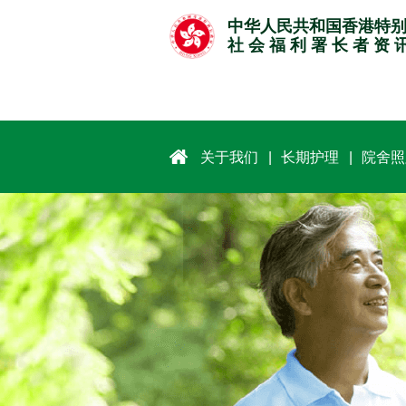
跳
中华人民共和国香港特
至
社 会 福 利 署 长 者 资 
主
要
内
容
关于我们
长期护理
院舍照