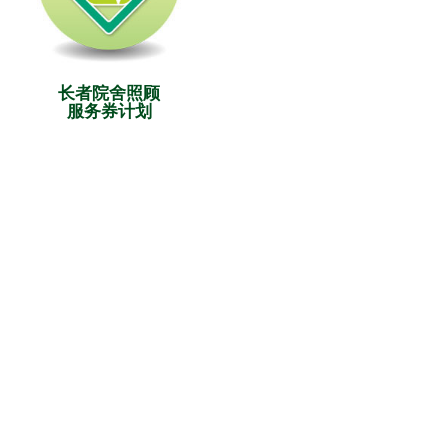
长者院舍照顾
服务券计划