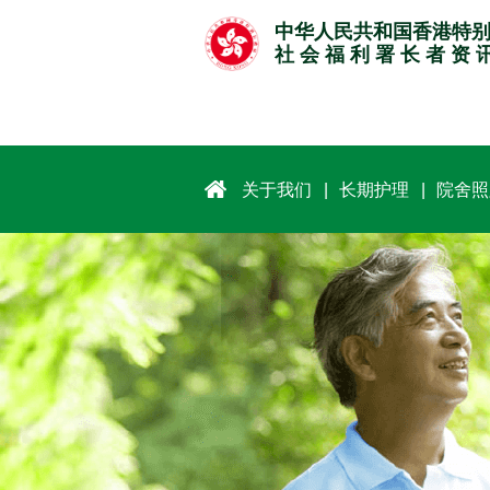
跳
中华人民共和国香港特
至
社 会 福 利 署 长 者 资 
主
要
内
容
关于我们
长期护理
院舍照