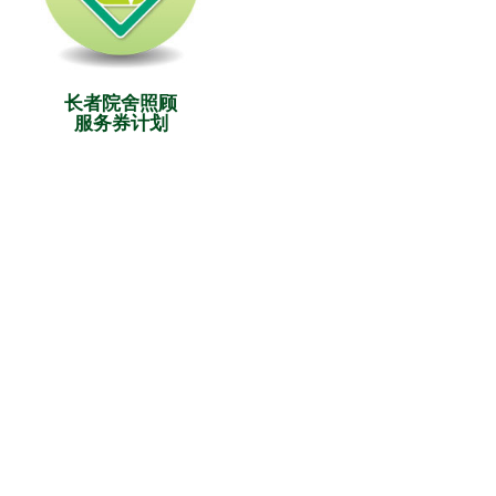
长者院舍照顾
服务券计划