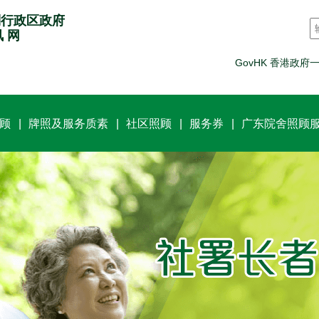
别行政区政府
讯 网
GovHK 香港政府
顾
牌照及服务质素
社区照顾
服务券
广东院舍照顾