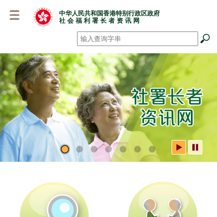
跳
中华人民共和国香港特别行政区政府
至
社 会 福 利 署 长 者 资 讯 网
主
要
搜寻
*
内
容
社署长者资讯网