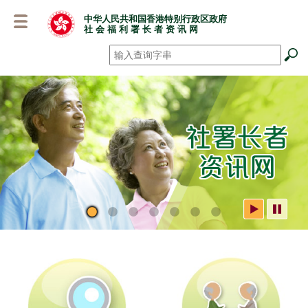
跳
中华人民共和国香港特别行政区政府
至
社 会 福 利 署 长 者 资 讯 网
主
要
搜寻
*
内
容
社署长者资讯网