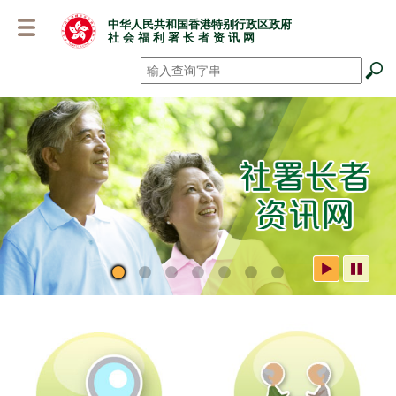
跳
中华人民共和国香港特别行政区政府
至
社 会 福 利 署 长 者 资 讯 网
主
要
搜寻
*
内
容
社署长者资讯网