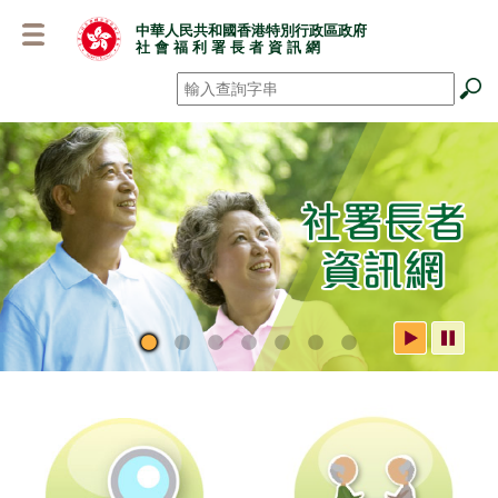
跳
中華人民共和國香港特別行政區政府
至
社 會 福 利 署 長 者 資 訊 網
主
要
搜尋
*
內
容
社署長者資訊網