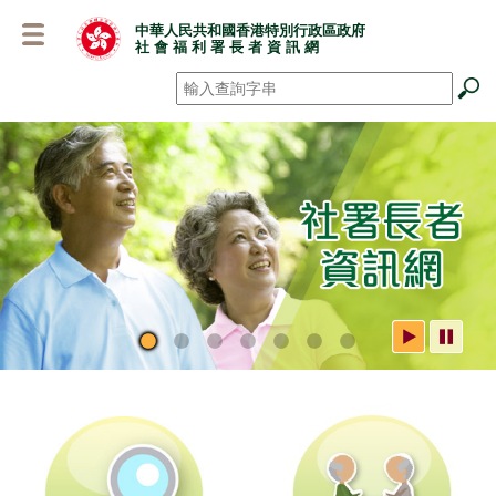
跳
中華人民共和國香港特別行政區政府
至
社 會 福 利 署 長 者 資 訊 網
主
要
搜尋
*
內
容
社署長者資訊網