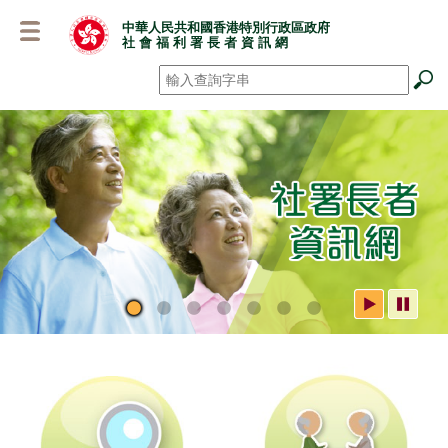
跳
中華人民共和國香港特別行政區政府
至
社 會 福 利 署 長 者 資 訊 網
主
要
搜尋
*
內
容
社署長者資訊網