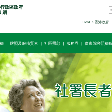
別行政區政府
訊 網
GovHK 香港政府
顧
牌照及服務質素
社區照顧
服務券
廣東院舍照顧