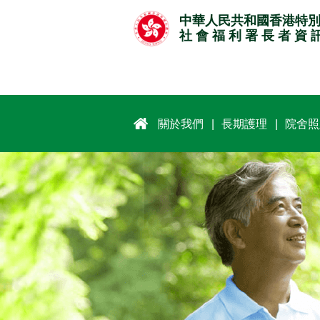
跳
中華人民共和國香港特
至
社 會 福 利 署 長 者 資 
主
要
內
容
關於我們
長期護理
院舍照