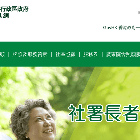
別行政區政府
訊 網
GovHK 香港政府
顧
牌照及服務質素
社區照顧
服務券
廣東院舍照顧