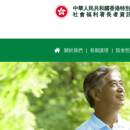
跳
中華人民共和國香港特
至
社 會 福 利 署 長 者 資 
主
要
內
容
關於我們
長期護理
院舍照