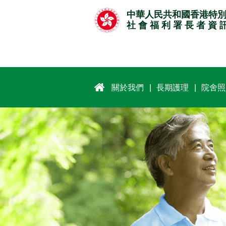
跳
中華人民共和國香港特
至
社 會 福 利 署 長 者 資 
主
要
內
容
關於我們
長期護理
院舍照