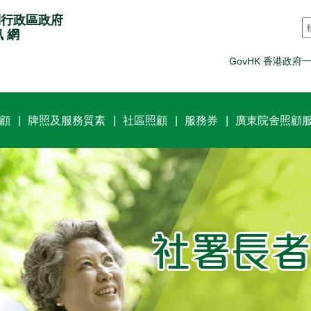
別行政區政府
訊 網
GovHK 香港政府
顧
牌照及服務質素
社區照顧
服務券
廣東院舍照顧