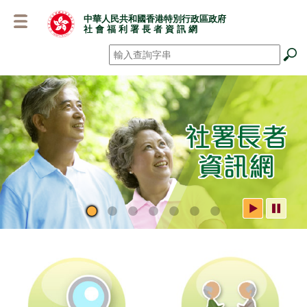
跳
中華人民共和國香港特別行政區政府
至
社 會 福 利 署 長 者 資 訊 網
主
要
搜尋
*
內
容
社署長者資訊網