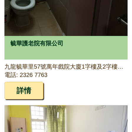
毓華護老院有限公司
九龍毓華里57號萬年戲院大廈1字樓及2字樓，毓華里51號及毓華街70號地下部份
電話: 2326 7763
詳情