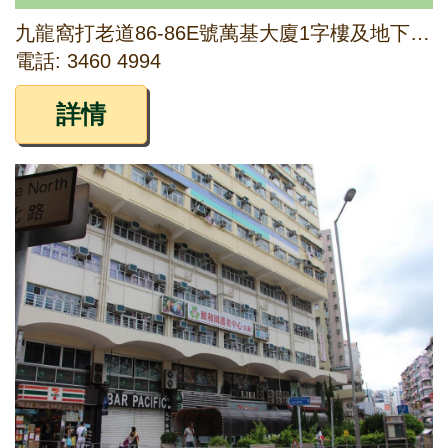
九龍窩打老道86-86E號萬基大廈1字樓及地下B2舖（部分）
電話: 3460 4994
詳情