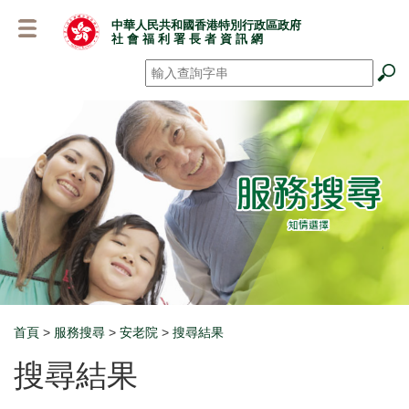
跳
中華人民共和國香港特別行政區政府
至
社 會 福 利 署 長 者 資 訊 網
主
要
搜尋
*
內
容
首頁
>
服務搜尋
>
安老院
>
搜尋結果
Breadcrumb
搜尋結果