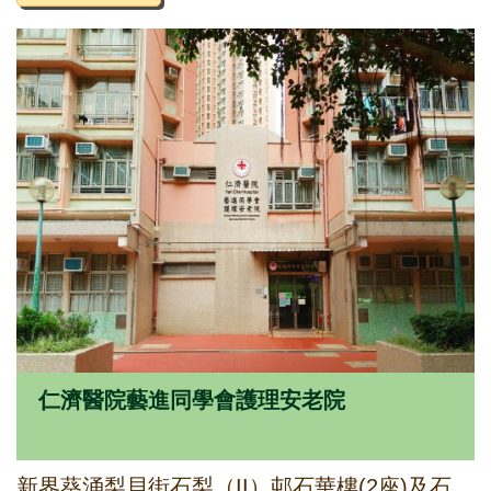
仁濟醫院藝進同學會護理安老院
新界葵涌梨貝街石梨（II）邨石華樓(2座)及石佳樓(3座)地下及1字樓