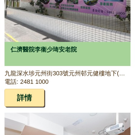
仁濟醫院李衞少琦安老院
九龍深水埗元州街303號元州邨元健樓地下(部分)至二字樓及三字樓傳菜升降機房
電話: 2481 1000
詳情