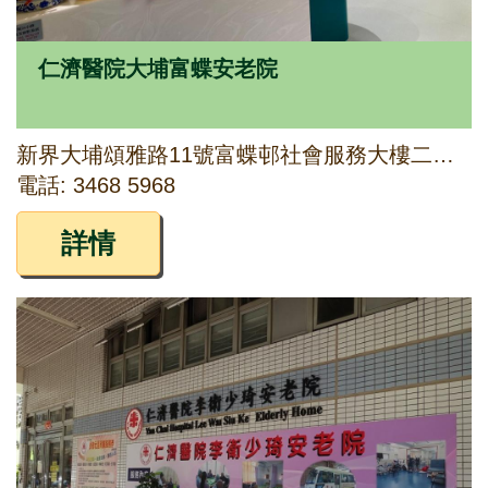
仁濟醫院大埔富蝶安老院
新界大埔頌雅路11號富蝶邨社會服務大樓二樓（部份）、三樓及四樓
電話: 3468 5968
詳情