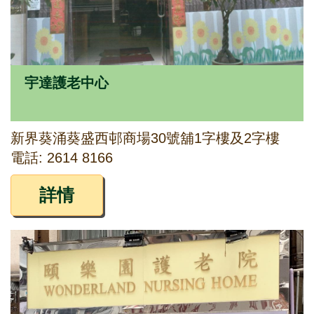
宇達護老中心
新界葵涌葵盛西邨商場30號舖1字樓及2字樓
電話: 2614 8166
詳情