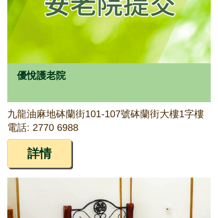
優悅護老院
九龍油麻地砵蘭街101-107號砵蘭街大樓1字樓
電話: 2770 6988
詳情