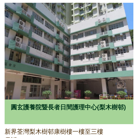
圓玄護養院暨長者日間護理中心(梨木樹邨)
新界荃灣梨木樹邨康樹樓一樓至三樓