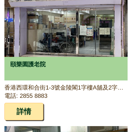
頤樂園護老院
香港西環和合街1-3號金陵閣1字樓A舖及2字樓A2、D及E舖
電話: 2855 8883
詳情