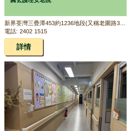
圓玄護理安老院
新界荃灣三疊潭453約1236地段(又稱老圍路33號)
電話: 2402 1515
詳情