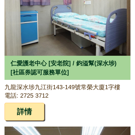
仁愛護老中心 [安老院] / 鈞溢幫(深水埗)
[社區券認可服務單位]
九龍深水埗九江街143-149號常榮大廈1字樓
電話: 2725 3712
詳情