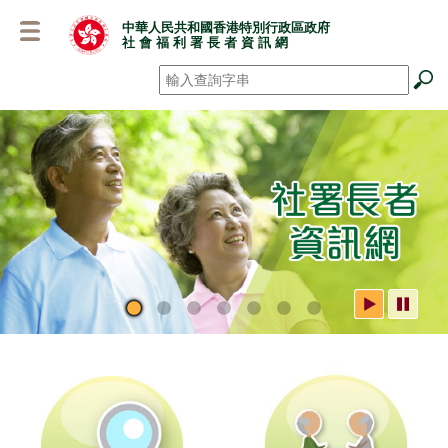
跳
中華人民共和國香港特別行政區政府
至
社 會 福 利 署 長 者 資 訊 網
主
要
搜尋
*
內
容
社署長者資訊網