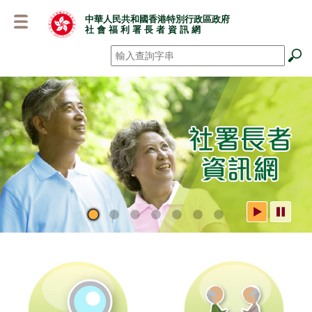
跳
中華人民共和國香港特別行政區政府
至
社 會 福 利 署 長 者 資 訊 網
主
要
搜尋
*
內
容
社署長者資訊網