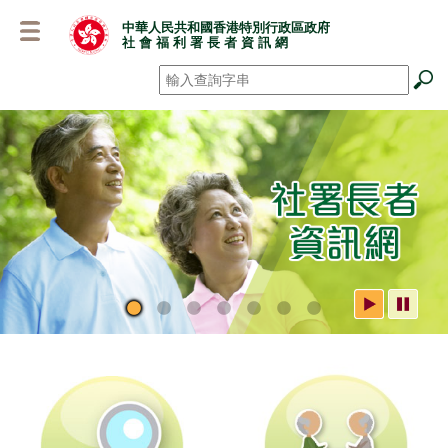
跳
中華人民共和國香港特別行政區政府
至
社 會 福 利 署 長 者 資 訊 網
主
要
搜尋
*
內
容
社署長者資訊網