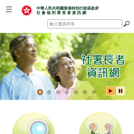
跳
中華人民共和國香港特別行政區政府
至
社 會 福 利 署 長 者 資 訊 網
主
要
搜尋
*
內
容
社署長者資訊網