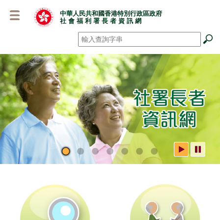
跳
中華人民共和國香港特別行政區政府
至
社 會 福 利 署 長 者 資 訊 網
主
要
搜尋
*
內
容
社署長者資訊網