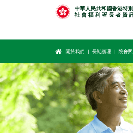
跳
中華人民共和國香港特
至
社 會 福 利 署 長 者 資 
主
要
內
容
關於我們
長期護理
院舍照