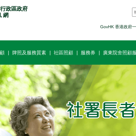
別行政區政府
訊 網
GovHK 香港政府
顧
牌照及服務質素
社區照顧
服務券
廣東院舍照顧