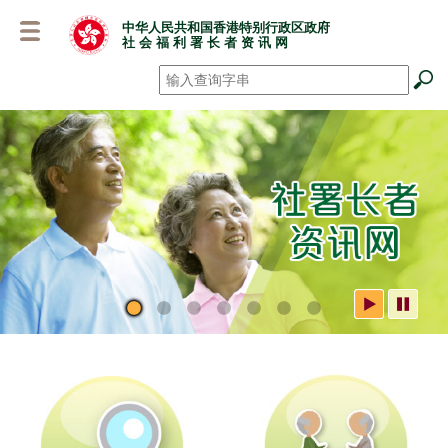
跳
中华人民共和国香港特别行政区政府
至
社 会 福 利 署 长 者 资 讯 网
主
要
搜寻
*
内
容
社署长者资讯网