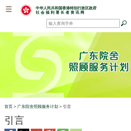
跳
中华人民共和国香港特别行政区政府
至
社 会 福 利 署 长 者 资 讯 网
主
要
搜寻
*
内
容
首页
>
广东院舍照顾服务计划
> 引言
Breadcrumb
引言