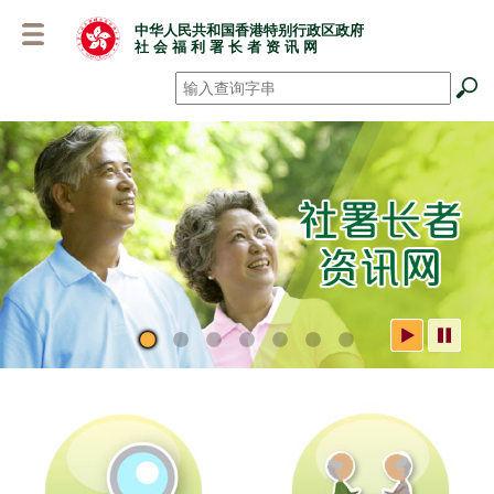
跳
中华人民共和国香港特别行政区政府
至
社 会 福 利 署 长 者 资 讯 网
主
要
搜寻
*
内
容
社署长者资讯网