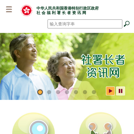
跳
中华人民共和国香港特别行政区政府
至
社 会 福 利 署 长 者 资 讯 网
主
要
搜寻
*
内
容
社署长者资讯网