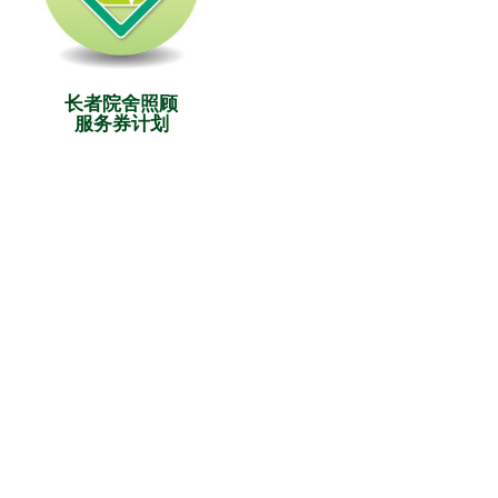
长者院舍照顾
服务券计划