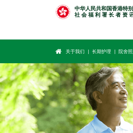
跳
中华人民共和国香港特
至
社 会 福 利 署 长 者 资 
主
要
内
容
关于我们
长期护理
院舍照