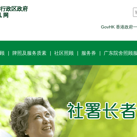
别行政区政府
讯 网
GovHK 香港政府
顾
牌照及服务质素
社区照顾
服务券
广东院舍照顾