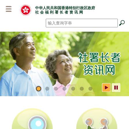
跳
中华人民共和国香港特别行政区政府
至
社 会 福 利 署 长 者 资 讯 网
主
要
搜寻
*
内
容
社署长者资讯网