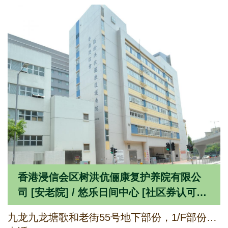
香港浸信会区树洪伉俪康复护养院有限公
司 [安老院] / 悠乐日间中心 [社区券认可服
务单位]
九龙九龙塘歌和老街55号地下部份，1/F部份，3/F部份及4/F至8/F全层