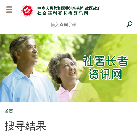
跳
中华人民共和国香港特别行政区政府
至
社 会 福 利 署 长 者 资 讯 网
主
要
搜寻
*
内
容
首页
Breadcrumb
搜寻結果