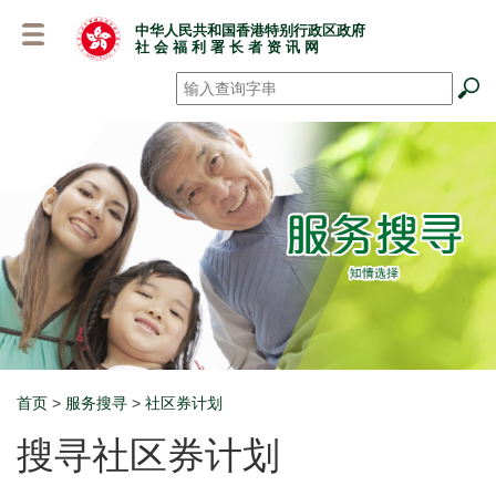
跳
中华人民共和国香港特别行政区政府
至
社 会 福 利 署 长 者 资 讯 网
主
要
搜寻
*
内
容
首页
>
服务搜寻
>
社区券计划
Breadcrumb
搜寻社区券计划