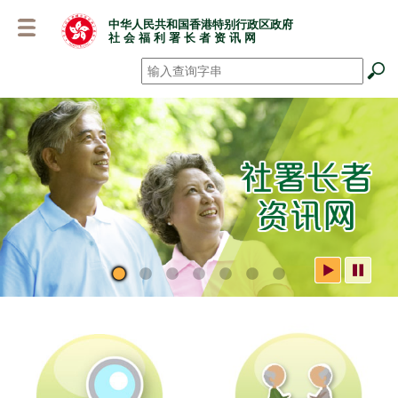
跳
中华人民共和国香港特别行政区政府
至
社 会 福 利 署 长 者 资 讯 网
主
要
搜寻
*
内
容
社署长者资讯网