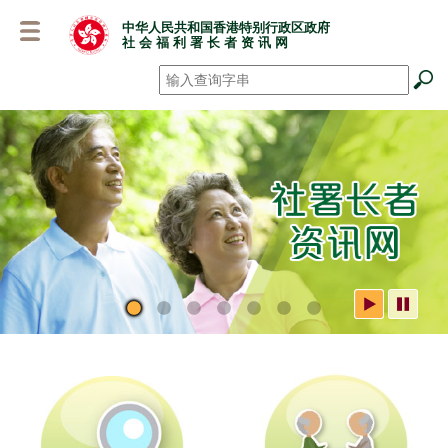
跳
中华人民共和国香港特别行政区政府
至
社 会 福 利 署 长 者 资 讯 网
主
要
搜寻
*
内
容
社署长者资讯网