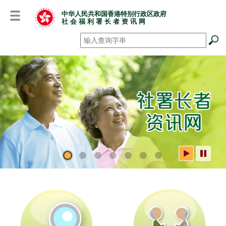
跳
中华人民共和国香港特别行政区政府
至
社 会 福 利 署 长 者 资 讯 网
主
要
搜寻
*
内
容
社署长者资讯网