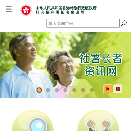
跳
中华人民共和国香港特别行政区政府
至
社 会 福 利 署 长 者 资 讯 网
主
要
搜寻
*
内
容
社署长者资讯网