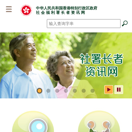
跳
中华人民共和国香港特别行政区政府
至
社 会 福 利 署 长 者 资 讯 网
主
要
搜寻
*
内
容
社署长者资讯网