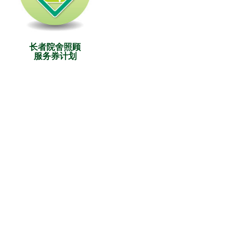
长者院舍照顾
服务券计划