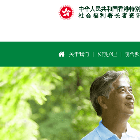
跳
中华人民共和国香港特
至
社 会 福 利 署 长 者 资 
主
要
内
容
关于我们
长期护理
院舍照