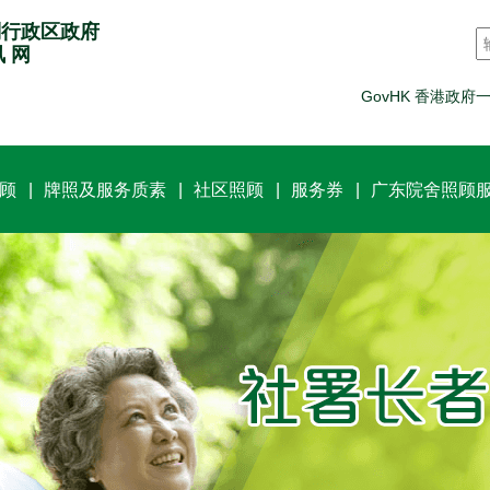
别行政区政府
讯 网
GovHK 香港政府
顾
牌照及服务质素
社区照顾
服务券
广东院舍照顾