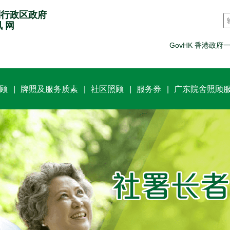
别行政区政府
讯 网
GovHK 香港政府
顾
牌照及服务质素
社区照顾
服务券
广东院舍照顾