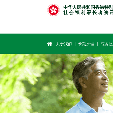
跳
中华人民共和国香港特
至
社 会 福 利 署 长 者 资 
主
要
内
容
关于我们
长期护理
院舍照