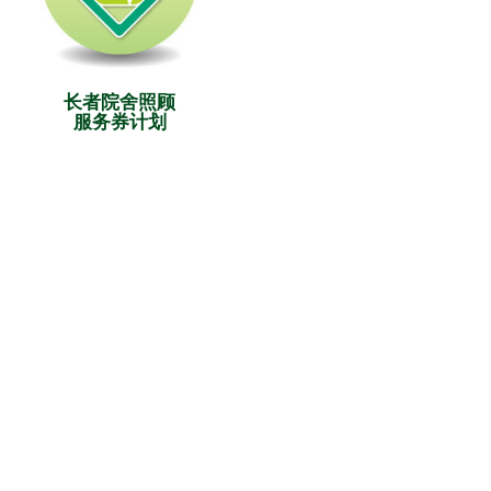
长者院舍照顾
服务券计划