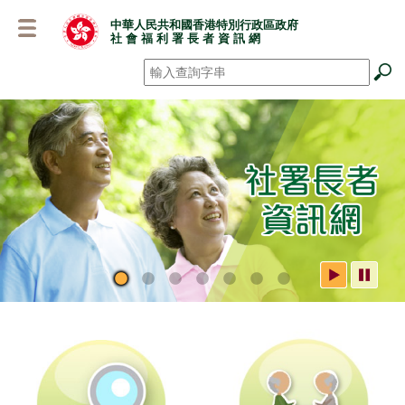
跳
中華人民共和國香港特別行政區政府
至
社 會 福 利 署 長 者 資 訊 網
主
要
搜尋
*
內
容
社署長者資訊網