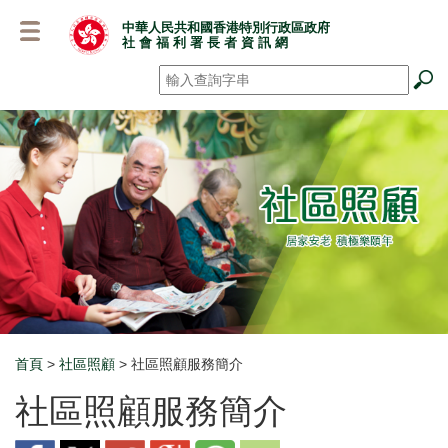
跳
中華人民共和國香港特別行政區政府
至
社 會 福 利 署 長 者 資 訊 網
主
要
搜尋
*
內
容
首頁
>
社區照顧
> 社區照顧服務簡介
Breadcrumb
社區照顧服務簡介