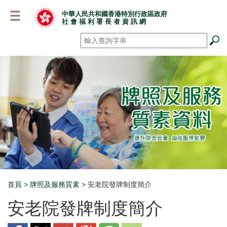
跳
中華人民共和國香港特別行政區政府
至
社 會 福 利 署 長 者 資 訊 網
主
要
搜尋
*
內
容
首頁
>
牌照及服務質素
> 安老院發牌制度簡介
Breadcrumb
安老院發牌制度簡介