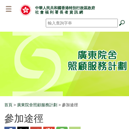
跳
中華人民共和國香港特別行政區政府
至
社 會 福 利 署 長 者 資 訊 網
主
要
搜尋
*
內
容
首頁
>
廣東院舍照顧服務計劃
> 參加途徑
Breadcrumb
參加途徑