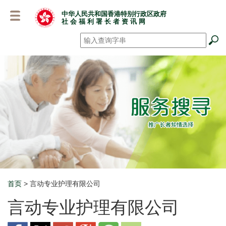
跳
中华人民共和国香港特别行政区政府
至
社 会 福 利 署 长 者 资 讯 网
主
要
搜寻
*
内
容
首页
> 言动专业护理有限公司
Breadcrumb
言动专业护理有限公司