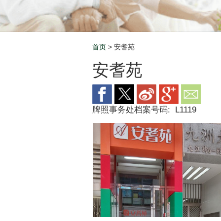
首页
> 安耆苑
Breadcrumb
安耆苑
牌照事务处档案号码:
L1119