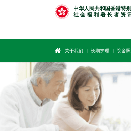
跳
中华人民共和国香港特
至
社 会 福 利 署 长 者 资 
主
要
内
容
关于我们
长期护理
院舍照