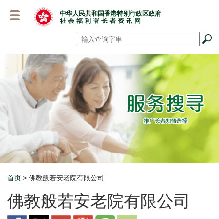
跳
中华人民共和国香港特别行政区政府
至
社 会 福 利 署 长 者 资 讯 网
主
要
搜寻
*
内
容
首页
> 佛教般若安老院有限公司
Breadcrumb
佛教般若安老院有限公司