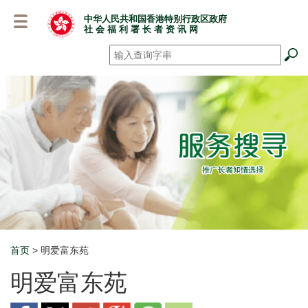
跳
中华人民共和国香港特别行政区政府
至
社 会 福 利 署 长 者 资 讯 网
主
要
搜寻
*
内
容
首页
> 明爱富东苑
Breadcrumb
明爱富东苑