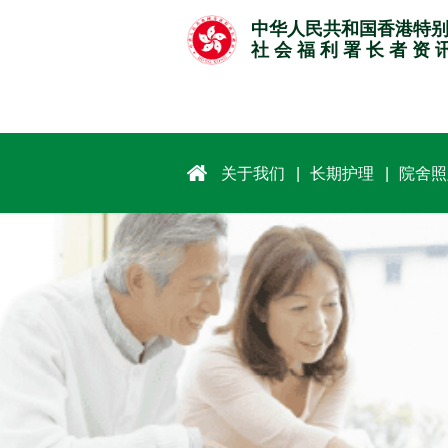
跳
中华人民共和国香港特
至
社 会 福 利 署 长 者 资 
主
要
内
容
关于我们
长期护理
院舍照