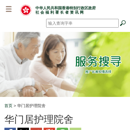
跳
中华人民共和国香港特别行政区政府
至
社 会 福 利 署 长 者 资 讯 网
主
要
搜寻
*
内
容
首页
> 华门居护理院舍
Breadcrumb
华门居护理院舍