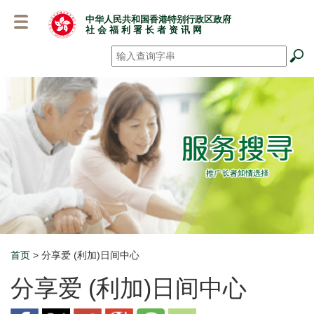
跳
中华人民共和国香港特别行政区政府
至
社 会 福 利 署 长 者 资 讯 网
主
要
搜寻
*
内
容
首页
> 分享爱 (利加)日间中心
Breadcrumb
分享爱 (利加)日间中心